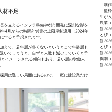
「畑作
人材不足
「型枠
生が入
農業（
長を支えるインフラ整備や都市開発に深刻な影を
2026
4年4月からの時間外労働の上限規制適用（2024年
とび（
にすると予想されます。
2026
とび（
加えて、若年層が多くないというとこで年齢層も
退いてしまうと、自ずと人数も減少していくと予
2026
掘削（
種とイメージされる傾向もあり、若い層の労働人
。
2026
採用は難しい局面にあるので、一概に建設業だけ