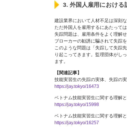
3. 外国人雇用における
建設業界において人材不足は深刻な
ただ外国人を雇用するにあたっては
失踪問題は、雇用条件をよく理解せ
ブローカーの勧誘に騙されて失踪を
このような問題は「失踪して失踪先
り起こってきます。監理団体がしっ
ます。
【関連記事】
技能実習生の失踪の実体、失踪の実
https://jay.tokyo/16473
ベトナム技能実習生に関する理解と
https://jay.tokyo/15998
ベトナム技能実習生に関する理解と
https://jay.tokyo/16257