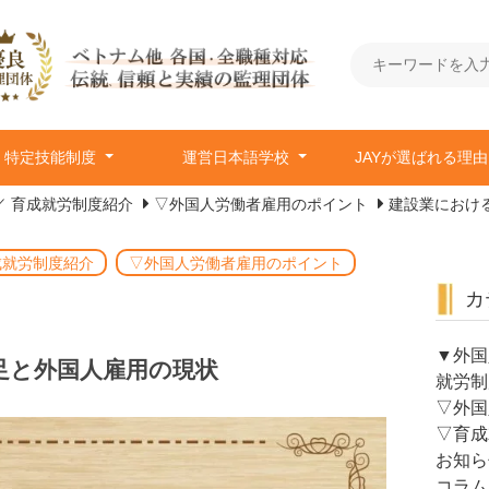
特定技能制度
運営日本語学校
JAYが選ばれる理
／ 育成就労制度紹介
▽外国人労働者雇用のポイント
建設業におけ
成就労制度紹介
▽外国人労働者雇用のポイント
カ
▼外国
足と外国人雇用の現状
就労制
▽外国
▽育成
お知ら
コラム