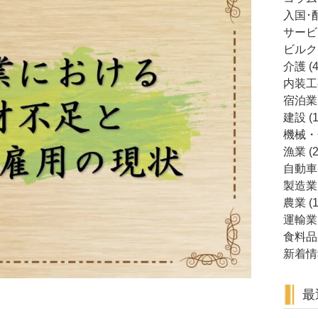
入国･
サービ
ビルク
介護
(4
内装工
宿泊業
建設
(1
機械・
漁業
(2
自動車
製造業
農業
(1
運輸業
食料品
新着情
最