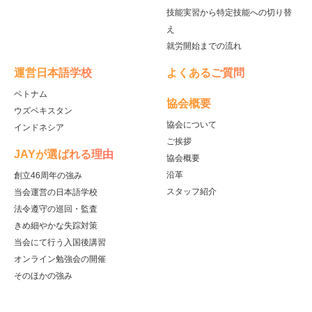
技能実習から特定技能への切り替
え
就労開始までの流れ
運営日本語学校
よくあるご質問
ベトナム
協会概要
ウズベキスタン
協会について
インドネシア
ご挨拶
JAYが選ばれる理由
協会概要
沿革
創立46周年の強み
スタッフ紹介
当会運営の日本語学校
法令遵守の巡回・監査
きめ細やかな失踪対策
当会にて行う入国後講習
オンライン勉強会の開催
そのほかの強み