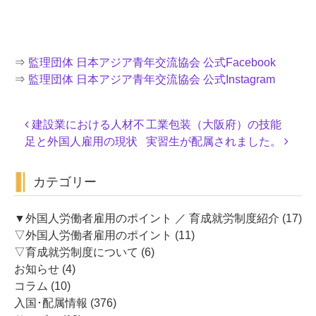
⇒
監理団体 日本アジア青年交流協会 公式Facebook
⇒
監理団体 日本アジア青年交流協会 公式Instagram
投
建設業における人材不
工業包装（大阪府）の技能
稿
足と外国人雇用の現状
実習生が配属されました。
ナ
ビ
カテゴリー
ゲ
ー
シ
▼外国人労働者雇用のポイント ／ 育成就労制度紹介
(17)
ョ
▽外国人労働者雇用のポイント
(11)
ン
▽育成就労制度について
(6)
お知らせ
(4)
コラム
(10)
入国･配属情報
(376)