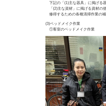
下記の「(1)主な器具」に掲げる
「(2)主な資材」に掲げる資材の
修得するための各種清掃作業の補
(3)ベッドメイク作業
①客室のベッドメイク作業