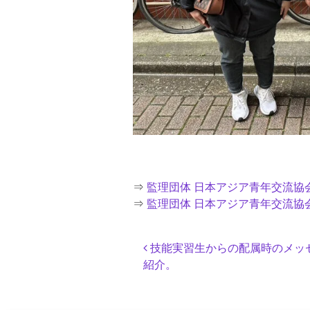
⇒
監理団体 日本アジア青年交流協会 公
⇒
監理団体 日本アジア青年交流協会 公
投
技能実習生からの配属時のメッ
稿
紹介。
ナ
ビ
ゲ