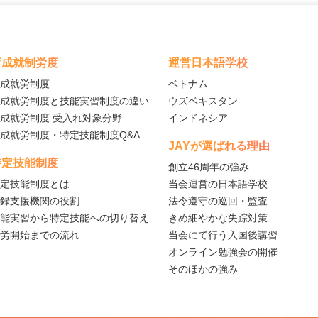
育成就制労度
運営日本語学校
成就労制度
ベトナム
成就労制度と技能実習制度の違い
ウズベキスタン
成就労制度 受入れ対象分野
インドネシア
成就労制度・特定技能制度Q&A
JAYが選ばれる理由
特定技能制度
創立46周年の強み
定技能制度とは
当会運営の日本語学校
録支援機関の役割
法令遵守の巡回・監査
能実習から特定技能への切り替え
きめ細やかな失踪対策
労開始までの流れ
当会にて行う入国後講習
オンライン勉強会の開催
そのほかの強み