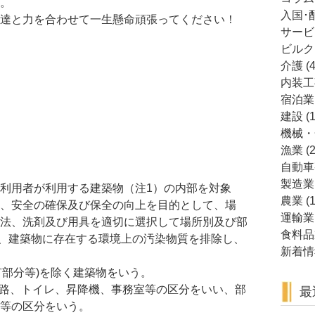
。
入国･
達と力を合わせて一生懸命頑張ってください！
サービ
ビルク
介護
(4
内装工
宿泊業
建設
(1
機械・
漁業
(2
自動車
製造業
利用者が利用する建築物（注1）の内部を対象
農業
(1
、安全の確保及び保全の向上を目的として、場
運輸業
法、洗剤及び用具を適切に選択して場所別及び部
食料品
行い、建築物に存在する環境上の汚染物質を排除し、
新着情
有部分等)を除く建築物をいう。
通路、トイレ、昇降機、事務室等の区分をいい、部
最
等の区分をいう。