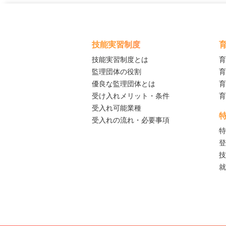
ー
シ
ョ
ン
技能実習制度
技能実習制度とは
育
監理団体の役割
育
優良な監理団体とは
育
受け入れメリット・条件
育
受入れ可能業種
受入れの流れ・必要事項
特
登
技
就