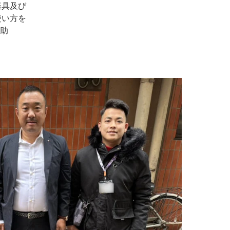
器具及び
使い方を
助