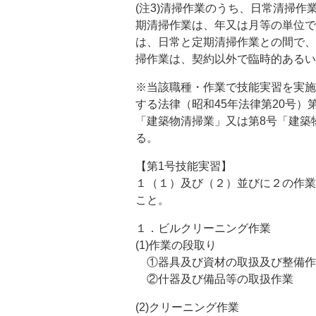
(注3)清掃作業のうち、日常清掃
期清掃作業は、年又は月等の単位で
は、日常と定期清掃作業との間で、
掃作業は、契約以外で臨時的あるい
※当該職種・作業で技能実習を実施
する法律（昭和45年法律第20号）
「建築物清掃業」又は第8号「建築
る。
【第1号技能実習】
１（１）及び（２）並びに２の作業
こと。
１．ビルクリーニング作業
(1)作業の段取り
①器具及び資材の取扱及び整備作
②什器及び備品等の取扱作業
(2)クリーニング作業