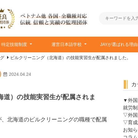
特定技能制度
運営日本語学校
JAYが選ばれる理
グ
ビルクリーニング（北海道）の技能実習生が配属されました。
2024.04.24
カ
海道）の技能実習生が配属されま
▼外国
就労制
▽外国
が、北海道のビルクリーニングの職種で配属
▽育成
お知ら
コラム