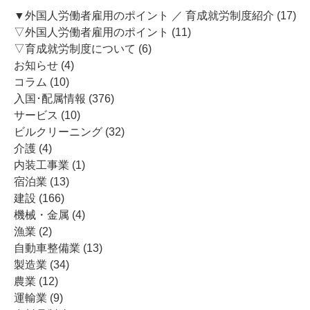
ー
▼外国人労働者雇用のポイント ／ 育成就労制度紹介
(17)
シ
▽外国人労働者雇用のポイント
(11)
ョ
▽育成就労制度について
(6)
ン
お知らせ
(4)
コラム
(10)
入国･配属情報
(376)
サービス
(10)
ビルクリーニング
(32)
介護
(4)
内装工事業
(1)
宿泊業
(13)
建設
(166)
機械・金属
(4)
漁業
(2)
自動車整備業
(13)
製造業
(34)
農業
(12)
運輸業
(9)