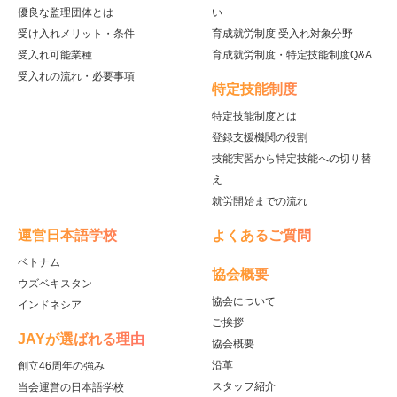
優良な監理団体とは
い
受け入れメリット・条件
育成就労制度 受入れ対象分野
受入れ可能業種
育成就労制度・特定技能制度Q&A
受入れの流れ・必要事項
特定技能制度
特定技能制度とは
登録支援機関の役割
技能実習から特定技能への切り替
え
就労開始までの流れ
運営日本語学校
よくあるご質問
ベトナム
協会概要
ウズベキスタン
協会について
インドネシア
ご挨拶
JAYが選ばれる理由
協会概要
沿革
創立46周年の強み
スタッフ紹介
当会運営の日本語学校