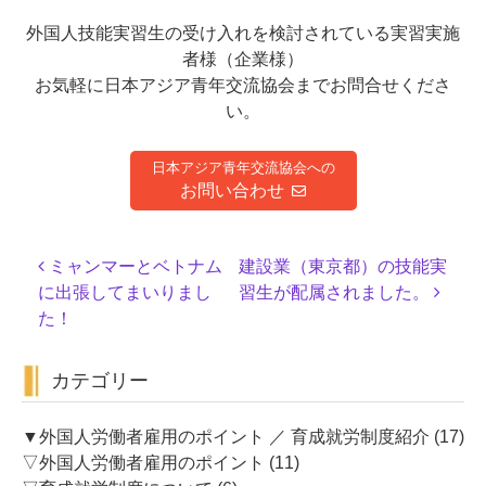
外国人技能実習生の受け入れを検討されている実習実施
者様（企業様）
お気軽に日本アジア青年交流協会までお問合せくださ
い。
日本アジア青年交流協会への
お問い合わせ
投
ミャンマーとベトナム
建設業（東京都）の技能実
稿
に出張してまいりまし
習生が配属されました。
ナ
た！
ビ
ゲ
カテゴリー
ー
シ
ョ
▼外国人労働者雇用のポイント ／ 育成就労制度紹介
(17)
ン
▽外国人労働者雇用のポイント
(11)