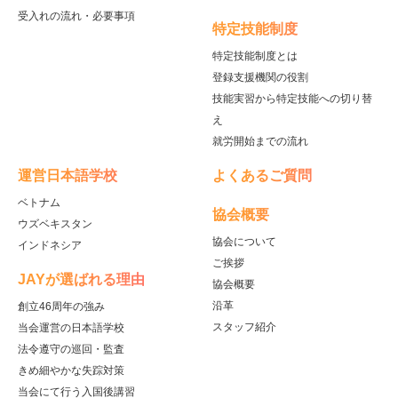
受入れの流れ・必要事項
特定技能制度
特定技能制度とは
登録支援機関の役割
技能実習から特定技能への切り替
え
就労開始までの流れ
運営日本語学校
よくあるご質問
ベトナム
協会概要
ウズベキスタン
協会について
インドネシア
ご挨拶
JAYが選ばれる理由
協会概要
沿革
創立46周年の強み
スタッフ紹介
当会運営の日本語学校
法令遵守の巡回・監査
きめ細やかな失踪対策
当会にて行う入国後講習