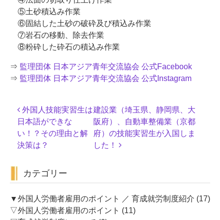
⑤土砂積込み作業
⑥固結した土砂の破砕及び積込み作業
⑦岩石の移動、除去作業
⑧粉砕した砕石の積込み作業
⇒
監理団体 日本アジア青年交流協会 公式Facebook
⇒
監理団体 日本アジア青年交流協会 公式Instagram
投
外国人技能実習生は
建設業（埼玉県、静岡県、大
稿
日本語ができな
阪府）、自動車整備業（京都
ナ
い！？その理由と解
府）の技能実習生が入国しま
ビ
決策は？
した！
ゲ
ー
カテゴリー
シ
ョ
ン
▼外国人労働者雇用のポイント ／ 育成就労制度紹介
(17)
▽外国人労働者雇用のポイント
(11)