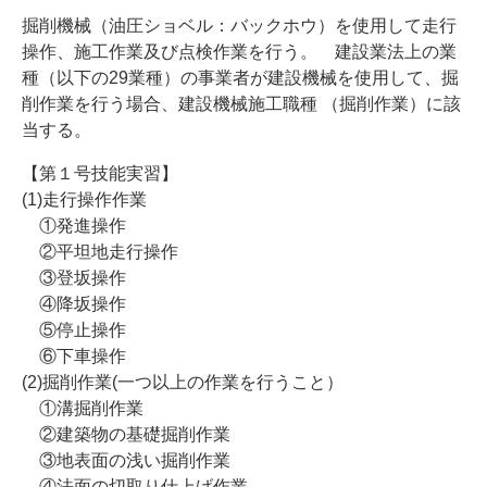
掘削機械（油圧ショベル：バックホウ）を使用して走行
操作、施工作業及び点検作業を行う。 建設業法上の業
種（以下の29業種）の事業者が建設機械を使用して、掘
削作業を行う場合、建設機械施工職種 （掘削作業）に該
当する。
【第１号技能実習】
(1)走行操作作業
①発進操作
②平坦地走行操作
③登坂操作
④降坂操作
⑤停止操作
⑥下車操作
(2)掘削作業(一つ以上の作業を行うこと）
①溝掘削作業
②建築物の基礎掘削作業
③地表面の浅い掘削作業
④法面の切取り仕上げ作業