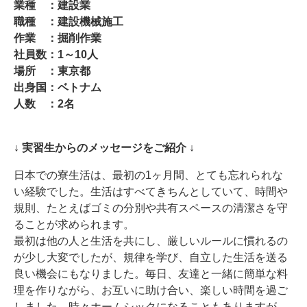
業種 ：建設業
職種 ：建設機械施工
作業 ：掘削作業
社員数：1～10人
場所 ：東京都
出身国：ベトナム
人数 ：2名
↓ 実習生からのメッセージをご紹介 ↓
日本での寮生活は、最初の1ヶ月間、とても忘れられな
い経験でした。生活はすべてきちんとしていて、時間や
規則、たとえばゴミの分別や共有スペースの清潔さを守
ることが求められます。
最初は他の人と生活を共にし、厳しいルールに慣れるの
が少し大変でしたが、規律を学び、自立した生活を送る
良い機会にもなりました。毎日、友達と一緒に簡単な料
理を作りながら、お互いに助け合い、楽しい時間を過ご
しました。時々ホームシックになることもありますが、