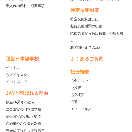
受入れの流れ・必要事項
特定技能制度
特定技能制度とは
登録支援機関の役割
技能実習から特定技能への切り替
え
就労開始までの流れ
運営日本語学校
よくあるご質問
ベトナム
協会概要
ウズベキスタン
協会について
インドネシア
ご挨拶
JAYが選ばれる理由
協会概要
沿革
創立46周年の強み
スタッフ紹介
当会運営の日本語学校
法令遵守の巡回・監査
きめ細やかな失踪対策
当会にて行う入国後講習