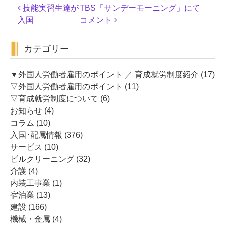
投
技能実習生達が
TBS「サンデーモーニング」にて
稿
入国
コメント
ナ
ビ
カテゴリー
ゲ
ー
シ
▼外国人労働者雇用のポイント ／ 育成就労制度紹介
(17)
ョ
▽外国人労働者雇用のポイント
(11)
ン
▽育成就労制度について
(6)
お知らせ
(4)
コラム
(10)
入国･配属情報
(376)
サービス
(10)
ビルクリーニング
(32)
介護
(4)
内装工事業
(1)
宿泊業
(13)
建設
(166)
機械・金属
(4)