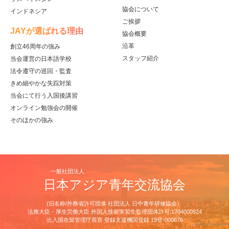
協会について
インドネシア
ご挨拶
JAYが選ばれる理由
協会概要
沿革
創立46周年の強み
スタッフ紹介
当会運営の日本語学校
法令遵守の巡回・監査
きめ細やかな失踪対策
当会にて行う入国後講習
オンライン勉強会の開催
そのほかの強み
一般社団法人
日本アジア青年交流協会
(旧名称/外務省許可団体 社団法人 日中青年研修協会）
法務大臣・厚生労働大臣 外国人技能実習生監理団体許可:1704000924
出⼊国在留管理庁⻑官 登録⽀援機関登録 19登-000876