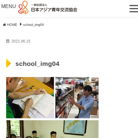
MENU
HOME
school_img04
2021.06.15
school_img04