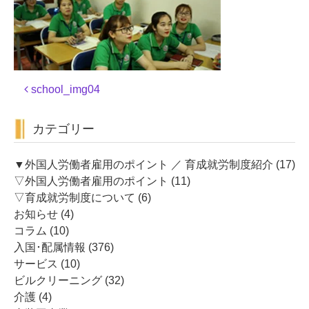
投
school_img04
稿
ナ
カテゴリー
ビ
ゲ
ー
▼外国人労働者雇用のポイント ／ 育成就労制度紹介
(17)
シ
▽外国人労働者雇用のポイント
(11)
ョ
▽育成就労制度について
(6)
ン
お知らせ
(4)
コラム
(10)
入国･配属情報
(376)
サービス
(10)
ビルクリーニング
(32)
介護
(4)