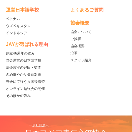
運営日本語学校
よくあるご質問
ベトナム
協会概要
ウズベキスタン
協会について
インドネシア
ご挨拶
JAYが選ばれる理由
協会概要
沿革
創立46周年の強み
スタッフ紹介
当会運営の日本語学校
法令遵守の巡回・監査
きめ細やかな失踪対策
当会にて行う入国後講習
オンライン勉強会の開催
そのほかの強み
一般社団法人