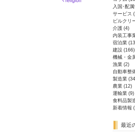
religion
稿
入国･配
ナ
サービス
(
ビ
ビルクリ
ゲ
介護
(4)
ー
内装工事
シ
宿泊業
(13
ョ
建設
(166)
ン
機械・金
漁業
(2)
自動車整
製造業
(34
農業
(12)
運輸業
(9)
食料品製
新着情報
(
最近