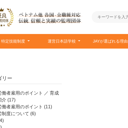
特定技能制度
運営日本語学校
JAYが選ばれる理
ゴリー
働者雇用のポイント ／ 育成
紹介
(17)
労働者雇用のポイント
(11)
労制度について
(6)
4)
)