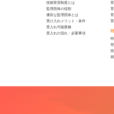
技能実習制度とは
育
監理団体の役割
育
優良な監理団体とは
育
受け入れメリット・条件
育
受入れ可能業種
受入れの流れ・必要事項
特
登
技
就