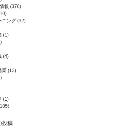
属情報
(376)
10)
ーニング
(32)
業
(1)
)
属
(4)
備業
(13)
)
造
(1)
105)
の投稿