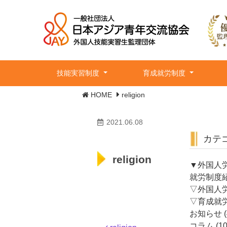
技能実習制度
育成就労制度
HOME
religion
2021.06.08
カテ
religion
▼外国人労
就労制度
▽外国人
▽育成就
お知らせ
(
コラム
(10
投