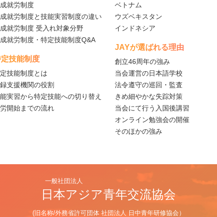
成就労制度
ベトナム
成就労制度と技能実習制度の違い
ウズベキスタン
成就労制度 受入れ対象分野
インドネシア
成就労制度・特定技能制度Q&A
JAYが選ばれる理由
特定技能制度
創立46周年の強み
定技能制度とは
当会運営の日本語学校
録支援機関の役割
法令遵守の巡回・監査
能実習から特定技能への切り替え
きめ細やかな失踪対策
労開始までの流れ
当会にて行う入国後講習
オンライン勉強会の開催
そのほかの強み
一般社団法人
日本アジア青年交流協会
(旧名称/外務省許可団体 社団法人 日中青年研修協会）