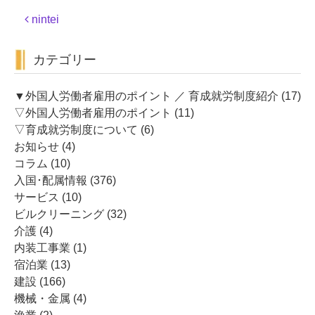
投
nintei
稿
ナ
カテゴリー
ビ
ゲ
ー
▼外国人労働者雇用のポイント ／ 育成就労制度紹介
(17)
シ
▽外国人労働者雇用のポイント
(11)
ョ
▽育成就労制度について
(6)
ン
お知らせ
(4)
コラム
(10)
入国･配属情報
(376)
サービス
(10)
ビルクリーニング
(32)
介護
(4)
内装工事業
(1)
宿泊業
(13)
建設
(166)
機械・金属
(4)