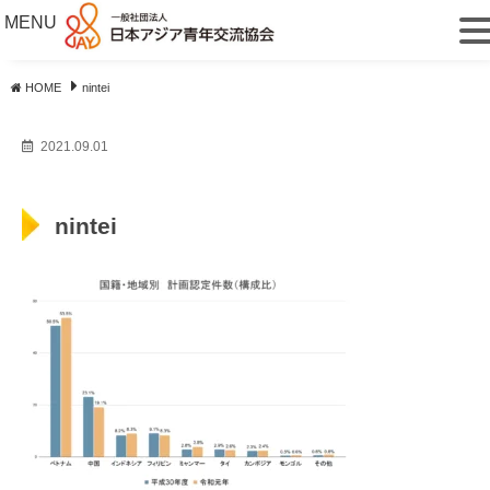
MENU
HOME
nintei
2021.09.01
nintei