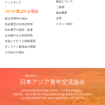
協会について
インドネシア
ご挨拶
JAYが選ばれる理由
協会概要
沿革
創立46周年の強み
スタッフ紹介
当会運営の日本語学校
法令遵守の巡回・監査
きめ細やかな失踪対策
当会にて行う入国後講習
オンライン勉強会の開催
そのほかの強み
一般社団法人
日本アジア青年交流協会
(旧名称/外務省許可団体 社団法人 日中青年研修協会）
法務大臣・厚生労働大臣 外国人技能実習生監理団体許可:1704000924
出⼊国在留管理庁⻑官 登録⽀援機関登録 19登-000876