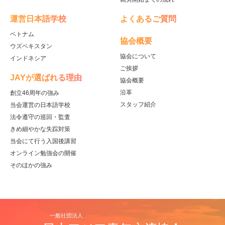
運営日本語学校
よくあるご質問
ベトナム
協会概要
ウズベキスタン
協会について
インドネシア
ご挨拶
JAYが選ばれる理由
協会概要
沿革
創立46周年の強み
スタッフ紹介
当会運営の日本語学校
法令遵守の巡回・監査
きめ細やかな失踪対策
当会にて行う入国後講習
オンライン勉強会の開催
そのほかの強み
一般社団法人