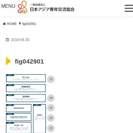
MENU
HOME
fig042901
2019.04.30
fig042901