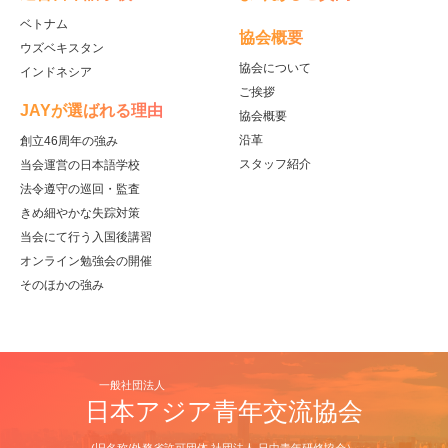
ベトナム
協会概要
ウズベキスタン
協会について
インドネシア
ご挨拶
JAYが選ばれる理由
協会概要
沿革
創立46周年の強み
スタッフ紹介
当会運営の日本語学校
法令遵守の巡回・監査
きめ細やかな失踪対策
当会にて行う入国後講習
オンライン勉強会の開催
そのほかの強み
一般社団法人
日本アジア青年交流協会