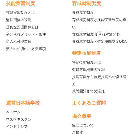
技能実習制度
育成就制労度
技能実習制度とは
育成就労制度
監理団体の役割
育成就労制度と技能実習制度の違
優良な監理団体とは
い
受け入れメリット・条件
育成就労制度 受入れ対象分野
受入れ可能業種
育成就労制度・特定技能制度Q&A
受入れの流れ・必要事項
特定技能制度
特定技能制度とは
登録支援機関の役割
技能実習から特定技能への切り替
え
就労開始までの流れ
運営日本語学校
よくあるご質問
ベトナム
協会概要
ウズベキスタン
協会について
インドネシア
ご挨拶