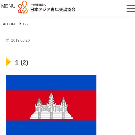
MENU
HOME
1 (2)
2019.03.26
1 (2)