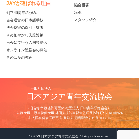
JAYが選ばれる理由
協会概要
沿革
創立46周年の強み
スタッフ紹介
当会運営の日本語学校
法令遵守の巡回・監査
きめ細やかな失踪対策
当会にて行う入国後講習
オンライン勉強会の開催
そのほかの強み
一般社団法人
日本アジア青年交流協会
(旧名称/外務省許可団体 社団法人 日中青年研修協会）
法務大臣・厚生労働大臣 外国人技能実習生監理団体許可:1704000924
出⼊国在留管理庁⻑官 登録⽀援機関登録 19登-000876
© 2023 日本アジア青年交流協会 All Rights Reserved.