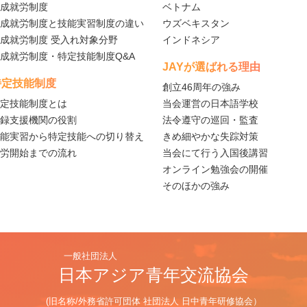
成就労制度
ベトナム
成就労制度と技能実習制度の違い
ウズベキスタン
成就労制度 受入れ対象分野
インドネシア
成就労制度・特定技能制度Q&A
JAYが選ばれる理由
特定技能制度
創立46周年の強み
定技能制度とは
当会運営の日本語学校
録支援機関の役割
法令遵守の巡回・監査
能実習から特定技能への切り替え
きめ細やかな失踪対策
労開始までの流れ
当会にて行う入国後講習
オンライン勉強会の開催
そのほかの強み
一般社団法人
日本アジア青年交流協会
(旧名称/外務省許可団体 社団法人 日中青年研修協会）