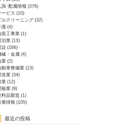
入国･配属情報
(376)
サービス
(10)
ビルクリーニング
(32)
介護
(4)
内装工事業
(1)
宿泊業
(13)
建設
(166)
機械・金属
(4)
漁業
(2)
自動車整備業
(13)
製造業
(34)
農業
(12)
運輸業
(9)
食料品製造
(1)
新着情報
(105)
最近の投稿