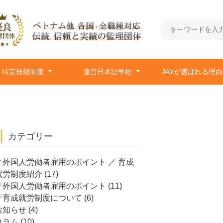
特定技能制度
運営日本語学校
JAYが選ばれる理
カテゴリー
▼外国人労働者雇用のポイント ／ 育成
就労制度紹介
(17)
▽外国人労働者雇用のポイント
(11)
▽育成就労制度について
(6)
お知らせ
(4)
コラム
(10)