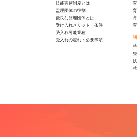
技能実習制度とは
育
監理団体の役割
育
優良な監理団体とは
育
受け入れメリット・条件
育
受入れ可能業種
受入れの流れ・必要事項
特
登
技
就