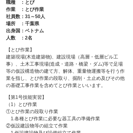
職種 ：とび
作業 ：とび作業
社員数：31～50人
場所 ：千葉県
出身国：ベトナム
人数 ：2名
【とび作業】
建築現場(木造建築物)、建設現場（高層・低層ビル工
事）、土木工事現場(造成・道路・橋梁・ダム)等で足場
等の仮設構造物の建て方、解体、重量物運搬等を行う作
業を指し、とび作業の段取り、掘削・土止め及びその他
の基礎工事作業を含めてとび作業といいます。
【第1号技能実習】
（1）とび作業
①とび作業の段取り作業
1.各種とび作業に必要な器工具の準備作業
②仮設建設物等の組立て作業
1.仮設建設物及び設備組立て作業