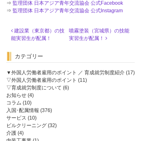
⇒
監理団体 日本アジア青年交流協会 公式Facebook
⇒
監理団体 日本アジア青年交流協会 公式Instagram
投
建設業（東京都）の技
噴霧塗装（宮城県）の技能
稿
能実習生が配属！
実習生が配属！
ナ
ビ
カテゴリー
ゲ
ー
シ
▼外国人労働者雇用のポイント ／ 育成就労制度紹介
(17)
ョ
▽外国人労働者雇用のポイント
(11)
ン
▽育成就労制度について
(6)
お知らせ
(4)
コラム
(10)
入国･配属情報
(376)
サービス
(10)
ビルクリーニング
(32)
介護
(4)
内装工事業
(1)