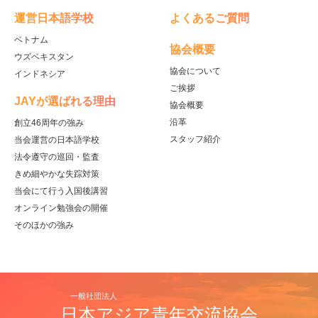
運営日本語学校
よくあるご質問
ベトナム
協会概要
ウズベキスタン
協会について
インドネシア
ご挨拶
JAYが選ばれる理由
協会概要
沿革
創立46周年の強み
スタッフ紹介
当会運営の日本語学校
法令遵守の巡回・監査
きめ細やかな失踪対策
当会にて行う入国後講習
オンライン勉強会の開催
そのほかの強み
一般社団法人
日本アジア青年交流協会