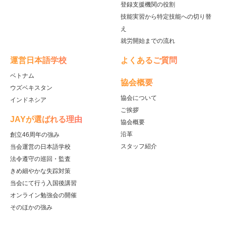
登録支援機関の役割
技能実習から特定技能への切り替
え
就労開始までの流れ
運営日本語学校
よくあるご質問
ベトナム
協会概要
ウズベキスタン
協会について
インドネシア
ご挨拶
JAYが選ばれる理由
協会概要
沿革
創立46周年の強み
スタッフ紹介
当会運営の日本語学校
法令遵守の巡回・監査
きめ細やかな失踪対策
当会にて行う入国後講習
オンライン勉強会の開催
そのほかの強み