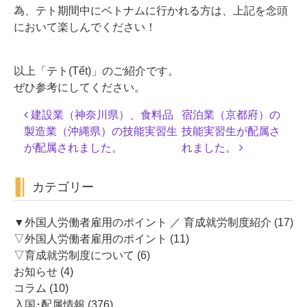
為、テト期間中にベトナムに行かれる方は、上記を念頭
において楽しんでください！
以上「テト(Tết)」のご紹介です。
ぜひ参考にしてください。
投
建設業（神奈川県）、食料品
宿泊業（京都府）の
稿
製造業（沖縄県）の技能実習生
技能実習生が配属さ
ナ
が配属されました。
れました。
ビ
ゲ
カテゴリー
ー
シ
ョ
▼外国人労働者雇用のポイント ／ 育成就労制度紹介
(17)
ン
▽外国人労働者雇用のポイント
(11)
▽育成就労制度について
(6)
お知らせ
(4)
コラム
(10)
入国･配属情報
(376)