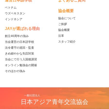
運営日本語学校
よくあるご質問
ベトナム
協会概要
ウズベキスタン
協会について
インドネシア
ご挨拶
JAYが選ばれる理由
協会概要
沿革
創立46周年の強み
スタッフ紹介
当会運営の日本語学校
法令遵守の巡回・監査
きめ細やかな失踪対策
当会にて行う入国後講習
オンライン勉強会の開催
そのほかの強み
一般社団法人
日本アジア青年交流協会