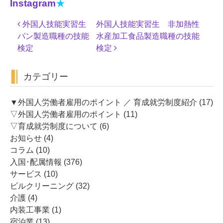
Instagram
★
投
外国人技能実習生
外国人技能実習生 非加熱性
稿
パン製造職種の技能
水産加工食品製造職種の技能
ナ
検定
検定
ビ
ゲ
カテゴリー
ー
シ
ョ
▼外国人労働者雇用のポイント ／ 育成就労制度紹介
(17)
ン
▽外国人労働者雇用のポイント
(11)
▽育成就労制度について
(6)
お知らせ
(4)
コラム
(10)
入国･配属情報
(376)
サービス
(10)
ビルクリーニング
(32)
介護
(4)
内装工事業
(1)
宿泊業
(13)