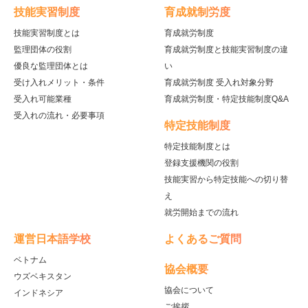
技能実習制度
育成就制労度
技能実習制度とは
育成就労制度
監理団体の役割
育成就労制度と技能実習制度の違
優良な監理団体とは
い
受け入れメリット・条件
育成就労制度 受入れ対象分野
受入れ可能業種
育成就労制度・特定技能制度Q&A
受入れの流れ・必要事項
特定技能制度
特定技能制度とは
登録支援機関の役割
技能実習から特定技能への切り替
え
就労開始までの流れ
運営日本語学校
よくあるご質問
ベトナム
協会概要
ウズベキスタン
協会について
インドネシア
ご挨拶