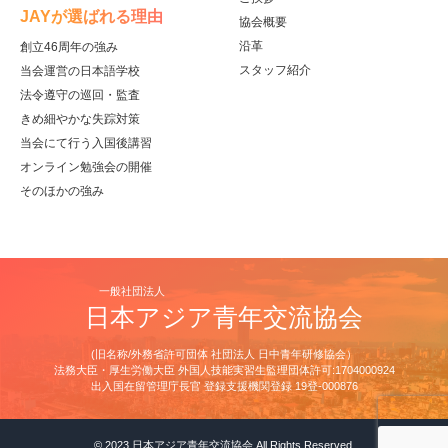
JAYが選ばれる理由
協会概要
沿革
創立46周年の強み
スタッフ紹介
当会運営の日本語学校
法令遵守の巡回・監査
きめ細やかな失踪対策
当会にて行う入国後講習
オンライン勉強会の開催
そのほかの強み
一般社団法人
日本アジア青年交流協会
(旧名称/外務省許可団体 社団法人 日中青年研修協会）
法務大臣・厚生労働大臣 外国人技能実習生監理団体許可:1704000924
出⼊国在留管理庁⻑官 登録⽀援機関登録 19登-000876
© 2023 日本アジア青年交流協会 All Rights Reserved.