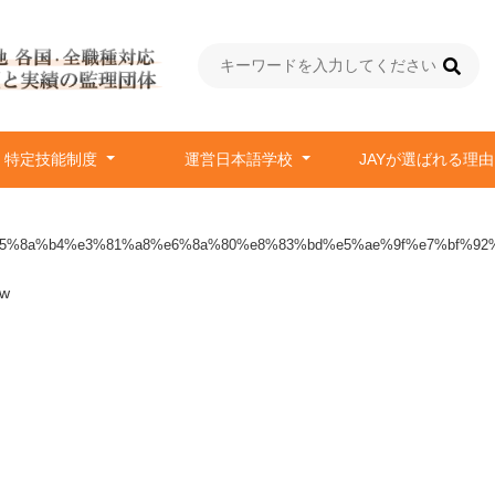
特定技能制度
運営日本語学校
JAYが選ばれる理
5%8a%b4%e3%81%a8%e6%8a%80%e8%83%bd%e5%ae%9f%e7%bf%92%
w