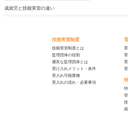
成就労と技能実習の違い
技能実習制度
技能実習制度とは
育
監理団体の役割
育
優良な監理団体とは
育
受け入れメリット・条件
育
受入れ可能業種
受入れの流れ・必要事項
特
登
技
就