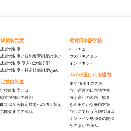
育成就制労度
運営日本語学校
成就労制度
ベトナム
成就労制度と技能実習制度の違い
ウズベキスタン
成就労制度 受入れ対象分野
インドネシア
成就労制度・特定技能制度Q&A
JAYが選ばれる理由
特定技能制度
創立46周年の強み
定技能制度とは
当会運営の日本語学校
録支援機関の役割
法令遵守の巡回・監査
能実習から特定技能への切り替え
きめ細やかな失踪対策
労開始までの流れ
当会にて行う入国後講習
オンライン勉強会の開催
そのほかの強み