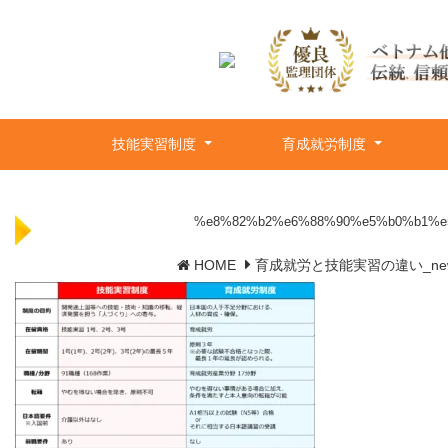
技能実習制度
育成就労制度
%e8%82%b2%e6%88%90%e5%b0%b1%e
HOME
育成就労と技能実習の違い_ne