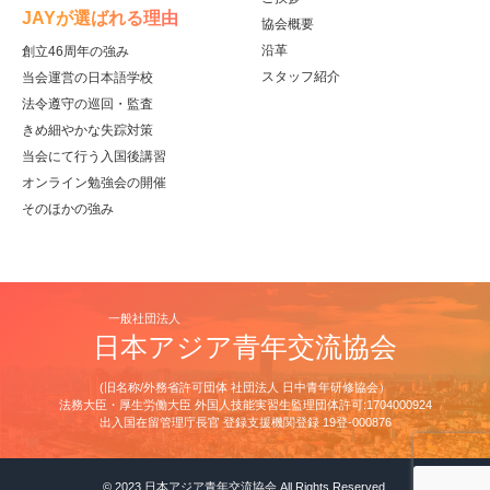
JAYが選ばれる理由
協会概要
沿革
創立46周年の強み
スタッフ紹介
当会運営の日本語学校
法令遵守の巡回・監査
きめ細やかな失踪対策
当会にて行う入国後講習
オンライン勉強会の開催
そのほかの強み
一般社団法人
日本アジア青年交流協会
(旧名称/外務省許可団体 社団法人 日中青年研修協会）
法務大臣・厚生労働大臣 外国人技能実習生監理団体許可:1704000924
出⼊国在留管理庁⻑官 登録⽀援機関登録 19登-000876
© 2023 日本アジア青年交流協会 All Rights Reserved.