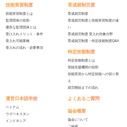
技能実習制度
育成就制労度
技能実習制度とは
育成就労制度
監理団体の役割
育成就労制度と技能実習制度の違
優良な監理団体とは
い
受け入れメリット・条件
育成就労制度 受入れ対象分野
受入れ可能業種
育成就労制度・特定技能制度Q&A
受入れの流れ・必要事項
特定技能制度
特定技能制度とは
登録支援機関の役割
技能実習から特定技能への切り替
え
就労開始までの流れ
運営日本語学校
よくあるご質問
ベトナム
協会概要
ウズベキスタン
協会について
インドネシア
ご挨拶