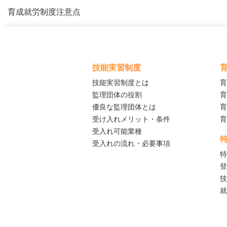
育成就労制度注意点
技能実習制度
技能実習制度とは
育
監理団体の役割
育
優良な監理団体とは
育
受け入れメリット・条件
育
受入れ可能業種
受入れの流れ・必要事項
特
登
技
就