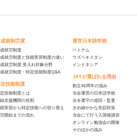
育成就制労度
運営日本語学校
成就労制度
ベトナム
成就労制度と技能実習制度の違い
ウズベキスタン
成就労制度 受入れ対象分野
インドネシア
成就労制度・特定技能制度Q&A
JAYが選ばれる理由
特定技能制度
創立46周年の強み
定技能制度とは
当会運営の日本語学校
録支援機関の役割
法令遵守の巡回・監査
能実習から特定技能への切り替え
きめ細やかな失踪対策
労開始までの流れ
当会にて行う入国後講習
オンライン勉強会の開催
そのほかの強み