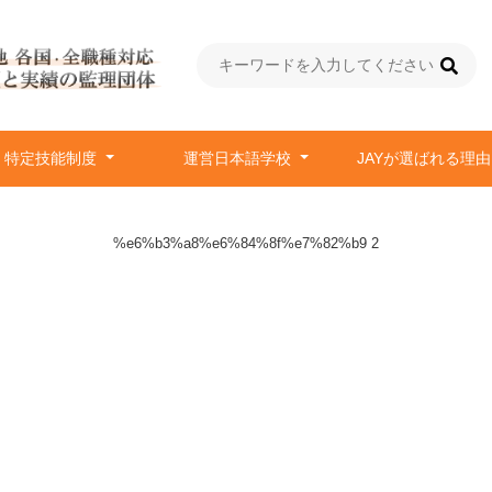
特定技能制度
運営日本語学校
JAYが選ばれる理
%e6%b3%a8%e6%84%8f%e7%82%b9 2