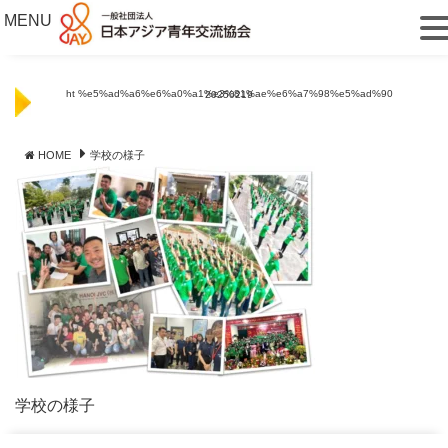
MENU
ht %e5%ad%a6%e6%a0%a1%e3%81%ae%e6%a7%98%e5%ad%90 20250219
HOME
学校の様子
学校の様子