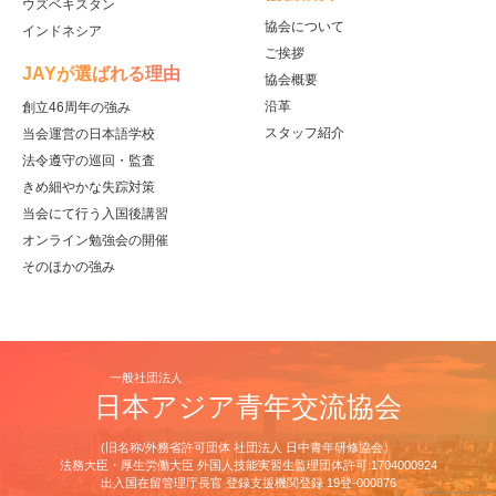
ウズベキスタン
協会について
インドネシア
ご挨拶
JAYが選ばれる理由
協会概要
沿革
創立46周年の強み
スタッフ紹介
当会運営の日本語学校
法令遵守の巡回・監査
きめ細やかな失踪対策
当会にて行う入国後講習
オンライン勉強会の開催
そのほかの強み
一般社団法人
日本アジア青年交流協会
(旧名称/外務省許可団体 社団法人 日中青年研修協会）
法務大臣・厚生労働大臣 外国人技能実習生監理団体許可:1704000924
出⼊国在留管理庁⻑官 登録⽀援機関登録 19登-000876