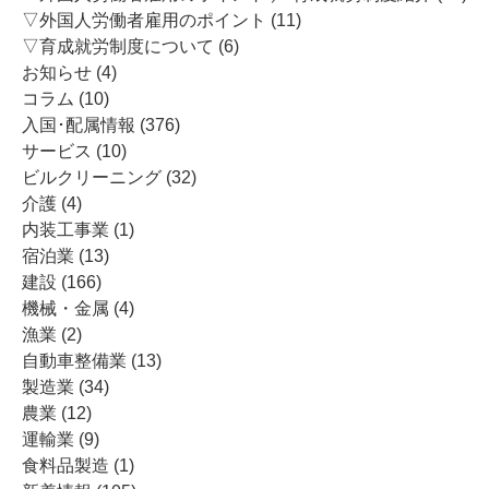
シ
▽外国人労働者雇用のポイント
(11)
ョ
▽育成就労制度について
(6)
ン
お知らせ
(4)
コラム
(10)
入国･配属情報
(376)
サービス
(10)
ビルクリーニング
(32)
介護
(4)
内装工事業
(1)
宿泊業
(13)
建設
(166)
機械・金属
(4)
漁業
(2)
自動車整備業
(13)
製造業
(34)
農業
(12)
運輸業
(9)
食料品製造
(1)