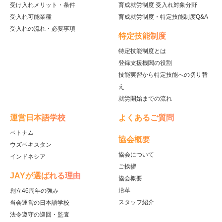
受け入れメリット・条件
育成就労制度 受入れ対象分野
受入れ可能業種
育成就労制度・特定技能制度Q&A
受入れの流れ・必要事項
特定技能制度
特定技能制度とは
登録支援機関の役割
技能実習から特定技能への切り替
え
就労開始までの流れ
運営日本語学校
よくあるご質問
ベトナム
協会概要
ウズベキスタン
協会について
インドネシア
ご挨拶
JAYが選ばれる理由
協会概要
沿革
創立46周年の強み
スタッフ紹介
当会運営の日本語学校
法令遵守の巡回・監査