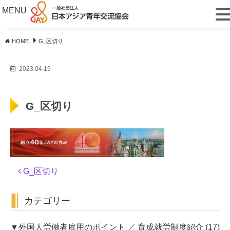
MENU
HOME
G_区切り
2023.04.19
G_区切り
投
G_区切り
稿
ナ
カテゴリー
ビ
ゲ
ー
▼外国人労働者雇用のポイント ／ 育成就労制度紹介
(17)