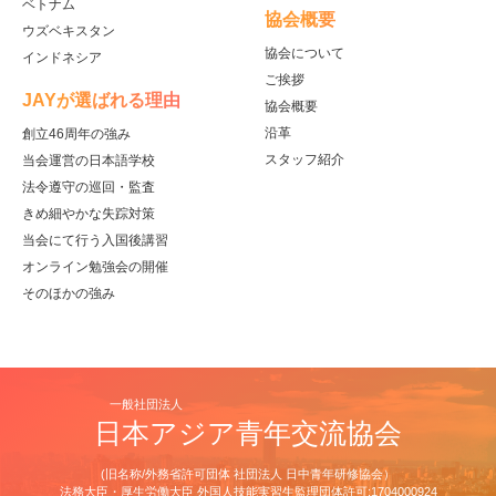
ベトナム
協会概要
ウズベキスタン
協会について
インドネシア
ご挨拶
JAYが選ばれる理由
協会概要
沿革
創立46周年の強み
スタッフ紹介
当会運営の日本語学校
法令遵守の巡回・監査
きめ細やかな失踪対策
当会にて行う入国後講習
オンライン勉強会の開催
そのほかの強み
一般社団法人
日本アジア青年交流協会
(旧名称/外務省許可団体 社団法人 日中青年研修協会）
法務大臣・厚生労働大臣 外国人技能実習生監理団体許可:1704000924