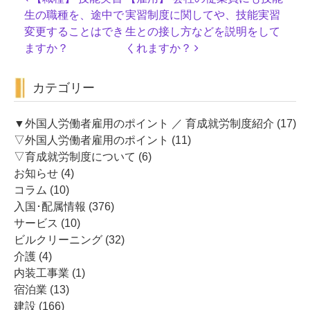
稿
生の職種を、途中で
実習制度に関してや、技能実習
ナ
変更することはでき
生との接し方などを説明をして
ビ
ますか？
くれますか？
ゲ
ー
カテゴリー
シ
ョ
ン
▼外国人労働者雇用のポイント ／ 育成就労制度紹介
(17)
▽外国人労働者雇用のポイント
(11)
▽育成就労制度について
(6)
お知らせ
(4)
コラム
(10)
入国･配属情報
(376)
サービス
(10)
ビルクリーニング
(32)
介護
(4)
内装工事業
(1)
宿泊業
(13)
建設
(166)