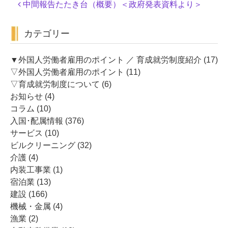
投
中間報告たたき台（概要）＜政府発表資料より＞
稿
ナ
カテゴリー
ビ
ゲ
ー
▼外国人労働者雇用のポイント ／ 育成就労制度紹介
(17)
シ
▽外国人労働者雇用のポイント
(11)
ョ
▽育成就労制度について
(6)
ン
お知らせ
(4)
コラム
(10)
入国･配属情報
(376)
サービス
(10)
ビルクリーニング
(32)
介護
(4)
内装工事業
(1)
宿泊業
(13)
建設
(166)
機械・金属
(4)
漁業
(2)