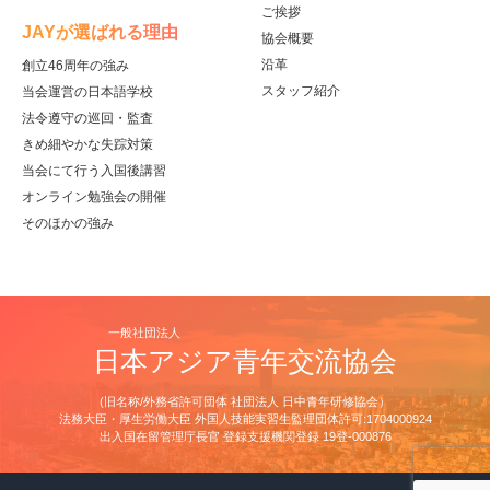
ご挨拶
JAYが選ばれる理由
協会概要
沿革
創立46周年の強み
スタッフ紹介
当会運営の日本語学校
法令遵守の巡回・監査
きめ細やかな失踪対策
当会にて行う入国後講習
オンライン勉強会の開催
そのほかの強み
一般社団法人
日本アジア青年交流協会
(旧名称/外務省許可団体 社団法人 日中青年研修協会）
法務大臣・厚生労働大臣 外国人技能実習生監理団体許可:1704000924
出⼊国在留管理庁⻑官 登録⽀援機関登録 19登-000876